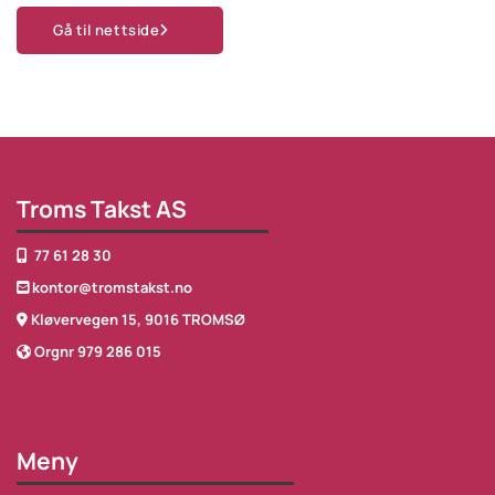
Gå til nettside
Troms Takst AS
77 61 28 30

kontor@tromstakst.no

Kløvervegen 15, 9016 TROMSØ

Orgnr 979 286 015

Meny