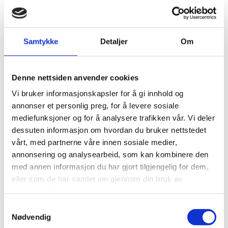
Trygghet er en av våre kjerneverdier. Våre kunder kan føle seg
trygge på at vi utfører våre oppdrag med høy integritet,
Samtykke
Detaljer
Om
grundighet og vurdering. Vi legger stor vekt på å skape tillit
hos våre kunder gjennom pålitelige og nøyaktige
takstvurderinger.
Denne nettsiden anvender cookies
Vi bruker informasjonskapsler for å gi innhold og
annonser et personlig preg, for å levere sosiale
mediefunksjoner og for å analysere trafikken vår. Vi deler
Erfaren
dessuten informasjon om hvordan du bruker nettstedet
vårt, med partnerne våre innen sosiale medier,
Med Vår lange historie og betydelige erfaring i bransjen, tilbyr
annonsering og analysearbeid, som kan kombinere den
vi ekspertise og kunnskap som gjør oss i stand til å takle ulike
med annen informasjon du har gjort tilgjengelig for dem,
utfordringer og situasjoner. alle våre ansatte skal sikre kvalitet
eller som de har samlet inn gjennom din bruk av
i alle aspekter av takstprosessen.
tjenestene deres.
Samtykkevalg
Nødvendig